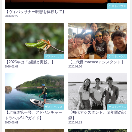
ゲストハウス
【ヴィパッサナー瞑想を体験して】
2026.02.22
ゲストハウス
ゲストハウス
【2026年は「感謝と実践」】
【二代目imacocoアシスタント】
2026.01.03
2025.08.06
ゲストハウス
ゲストハウス
【北海道第一号、アドベンチャー
【初代アシスタント、３年間の記
トラベルSUPガイド】
録】
2025.06.01
2025.04.13