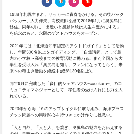
1988年札幌生まれ。サッカーに青春をかける。その後バック
パッカー、人力俥夫、高校教師を経て2018年1月に奥尻島に
移住。同年4月に「出逢いと感動体験は人生を豊かにする」
を信念のもと、念願のゲストハウスをオープン。
2021年には「北海道知事認定のアウトドガイド」として活動
し、年間500名以上をガイディング。「自然講師」として島
内の小学校〜高校までの教育活動に携わる。また全国から大
学生を受け入れ「奥尻島を知り、ファンになってもらう」未
来への種まき活動を継続中(総勢130名以上)。
同年9月に完成した「多目的シェアハウス~cocokara~」のコ
ミュニティマネジャーとして、移住者の受け入れにも力を入
れている。
2023年から海ゴミのアップサイクルに取り組み、海洋プラス
チック問題への興味関心を持つきっかけ作りに挑戦中。
「人と自然」「人と人」を繋ぎ、奥尻島の魅力をお伝えする
のが、島唯一のネイチャーガイドである僕の使命であり、生