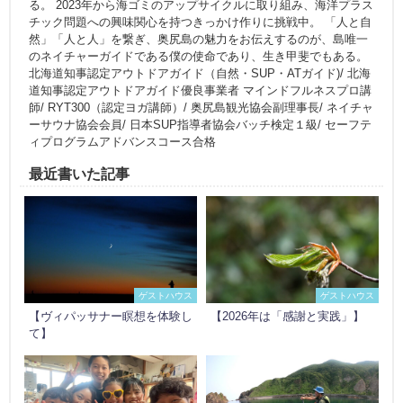
る。 2023年から海ゴミのアップサイクルに取り組み、海洋プラス
チック問題への興味関心を持つきっかけ作りに挑戦中。 「人と自
然」「人と人」を繋ぎ、奥尻島の魅力をお伝えするのが、島唯一
のネイチャーガイドである僕の使命であり、生き甲斐でもある。
北海道知事認定アウトドアガイド（自然・SUP・ATガイド)/ 北海
道知事認定アウトドアガイド優良事業者 マインドフルネスプロ講
師/ RYT300（認定ヨガ講師）/ 奥尻島観光協会副理事長/ ネイチャ
ーサウナ協会会員/ 日本SUP指導者協会バッチ検定１級/ セーフテ
ィプログラムアドバンスコース合格
最近書いた記事
ゲストハウス
ゲストハウス
【ヴィパッサナー瞑想を体験し
【2026年は「感謝と実践」】
て】