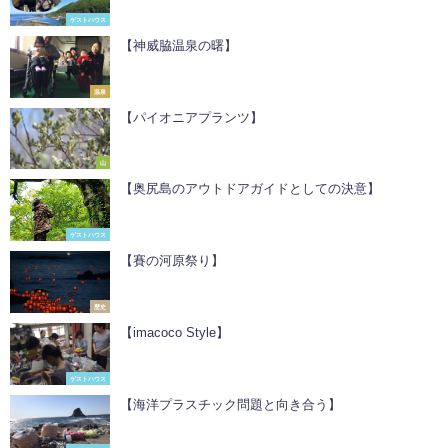
ゲストハウス
【​​神威脇温泉の曙】
温泉
【パイオニアプランツ】
山
【奥尻島のアウトドアガイドとしての決意】
ゲストハウス
【賽の河原祭り】
歴史
【imacoco Style】
ゲストハウス
【海洋プラスチック問題と向き合う】