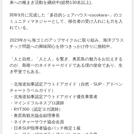
来への種まき活動を継続中(総勢130名以上)。
同年9月に完成した「多目的シェアハウス~cocokara~」のコ
ミュニティマネジャーとして、移住者の受け入れにも力を入
れている。
2023年から海ゴミのアップサイクルに取り組み、海洋プラス
チック問題への興味関心を持つきっかけ作りに挑戦中。
「人と自然」「人と人」を繋ぎ、奥尻島の魅力をお伝えする
のが、島唯一のネイチャーガイドである僕の使命であり、生
き甲斐でもある。
・北海道知事認定アウトドアガイド（自然・SUP・アドベン
チャートラベルガイド）
・北海道知事認定アウトドアガイド優良事業者
・マインドフルネスプロ講師
・RYT300（認定ヨガ講師）
・奥尻島観光協会副理事長
・ネイチャーサウナ協会会員
・日本SUP指導者協会バッチ検定１級