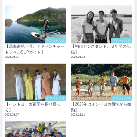
ゲストハウス
ゲストハウス
【北海道第一号、アドベンチャー
【初代アシスタント、３年間の記
トラベルSUPガイド】
録】
2025.06.01
2025.04.13
ゲストハウス
ゲストハウス
【インドヨーガ留学を振り返っ
【2025年はインドヨガ留学から始
て】
動】
2025.03.07
2024.12.31