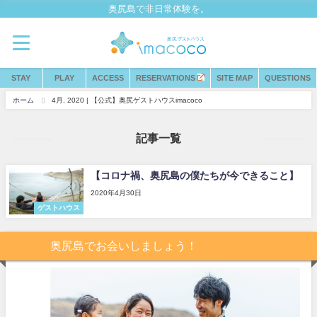
奥尻島で非日常体験を。
STAY
PLAY
ACCESS
RESERVATIONS
SITE MAP
QUESTIONS
ホーム
4月, 2020 | 【公式】奥尻ゲストハウスimacoco
記事一覧
【コロナ禍、奥尻島の僕たちが今できること】
2020年4月30日
ゲストハウス
奥尻島でお会いしましょう！