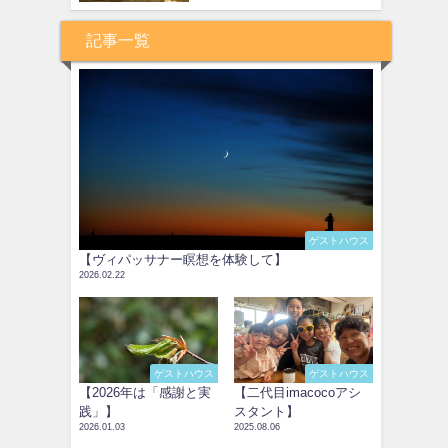
記事一覧
ゲストハウス
【ヴィパッサナー瞑想を体験して】
2026.02.22
ゲストハウス
ゲストハウス
【2026年は「感謝と実
【二代目imacocoアシ
践」】
スタント】
2026.01.03
2025.08.06