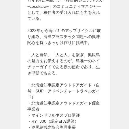
同年9月に完成した「多目的シェアハウス
~cocokara~」のコミュニティマネジャー
として、移住者の受け入れにも力を入れ
ている。
2023年から海ゴミのアップサイクルに取
り組み、海洋プラスチック問題への興味
関心を持つきっかけ作りに挑戦中。
「人と自然」「人と人」を繋ぎ、奥尻島
の魅力をお伝えするのが、島唯一のネイ
チャーガイドである僕の使命であり、生
き甲斐でもある。
・北海道知事認定アウトドアガイド（自
然・SUP・アドベンチャートラベルガイ
ド）
・北海道知事認定アウトドアガイド優良
事業者
・マインドフルネスプロ講師
・RYT300（認定ヨガ講師）
・奥尻島観光協会副理事長