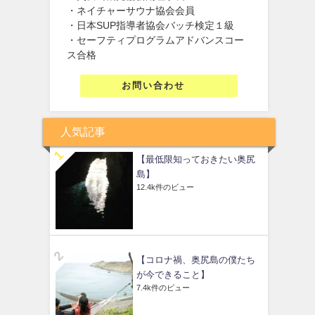
・ネイチャーサウナ協会会員
・日本SUP指導者協会バッチ検定１級
・セーフティプログラムアドバンスコー
ス合格
お問い合わせ
人気記事
【最低限知っておきたい奥尻
島】
12.4k件のビュー
【コロナ禍、奥尻島の僕たち
が今できること】
7.4k件のビュー