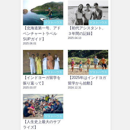
ゲストハウス
ゲストハウス
【北海道第一号、アド
【初代アシスタント、
ベンチャートラベル
３年間の記録】
2025.04.13
SUPガイド】
2025.06.01
ゲストハウス
ゲストハウス
【インドヨーガ留学を
【2025年はインドヨガ
振り返って】
留学から始動】
2025.03.07
2024.12.31
ゲストハウス
【人生史上最大のサプ
ライズ】