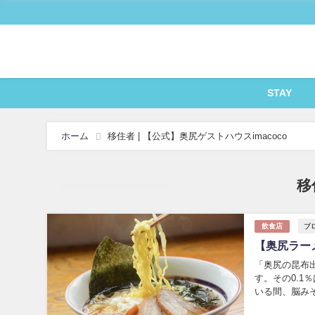
STAY
ホーム
移住者 | 【公式】奥尻ゲストハウスimacoco
移
飲食店
ブ
【奥尻ラー
「奥尻の昆布出
す。その0.
いる間、脳み
受ける 出会い