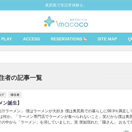
奥尻島で非日常体験を。
PLAY
ACCESS
RESERVATIONS
SITE MAP
Q
住者の記事一覧
ログ
移住者
メン誕生】
汁ラーメン」 僕はラーメンが大好き 僕は奥尻島での暮らしに99.9％満足し
1％は何か。「ラーメン専門店でラーメンが食べられないこと」笑だから僕は奥
その中から「ラーメン」を消していました。笑 突如現れた「陽さん」 おもて
は突然やってきます。６月１３日か...