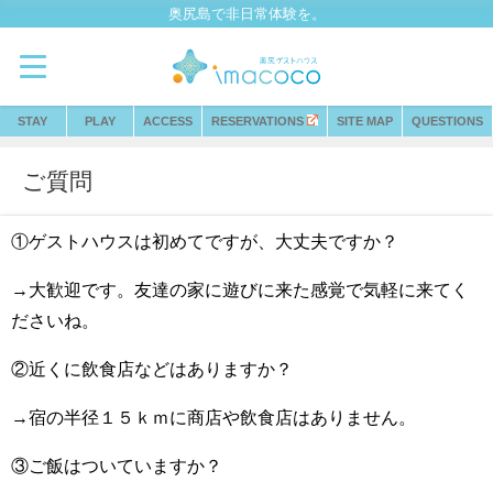
奥尻島で非日常体験を。
STAY
PLAY
ACCESS
RESERVATIONS
SITE MAP
QUESTIONS
ご質問
①ゲストハウスは初めてですが、大丈夫ですか？
→大歓迎です。友達の家に遊びに来た感覚で気軽に来てく
ださいね。
②近くに飲食店などはありますか？
→宿の半径１５ｋｍに商店や飲食店はありません。
③ご飯はついていますか？