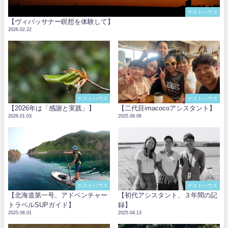
ゲストハウス
【ヴィパッサナー瞑想を体験して】
2026.02.22
ゲストハウス
ゲストハウス
【2026年は「感謝と実践」】
【二代目imacocoアシスタント】
2026.01.03
2025.08.06
ゲストハウス
ゲストハウス
【北海道第一号、アドベンチャー
【初代アシスタント、３年間の記
トラベルSUPガイド】
録】
2025.06.01
2025.04.13