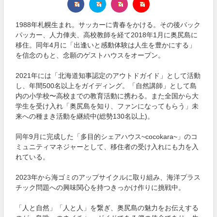
1988年札幌生まれ。サッカーに青春をかける。その後バック
パッカー、人力俥夫、高校教師を経て2018年1月に奥尻島に
移住。同年4月に「出逢いと感動体験は人生を豊かにする」
を信念のもと、念願のゲストハウスをオープン。
2021年には「北海道知事認定のアウトドガイド」として活動
し、年間500名以上をガイディング。「自然講師」として島
内の小学校〜高校までの教育活動に携わる。また全国から大
学生を受け入れ「奥尻島を知り、ファンになってもらう」未
来への種まき活動を継続中(総勢130名以上)。
同年9月に完成した「多目的シェアハウス~cocokara~」のコ
ミュニティマネジャーとして、移住者の受け入れにも力を入
れている。
2023年から海ゴミのアップサイクルに取り組み、海洋プラス
チック問題への興味関心を持つきっかけ作りに挑戦中。
「人と自然」「人と人」を繋ぎ、奥尻島の魅力をお伝えする