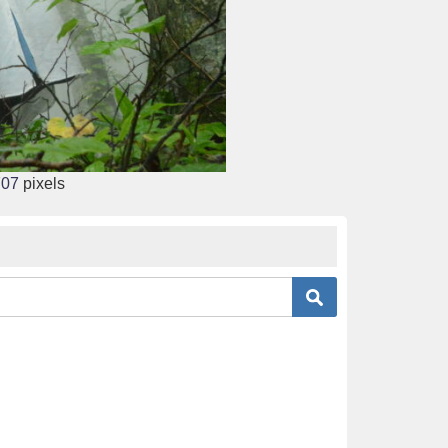
707
pixels