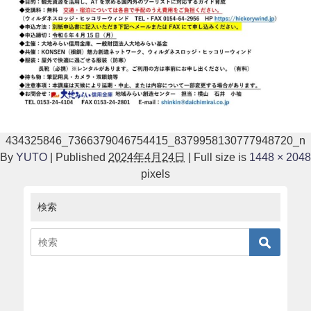
434325846_7366379046754415_8379958130777948720_n
By
YUTO
|
Published
2024年4月24日
|
Full size is
1448 × 2048
pixels
検索