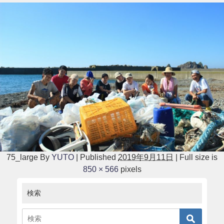
75_large
By
YUTO
|
Published
2019年9月11日
|
Full size is
850 × 566
pixels
検索