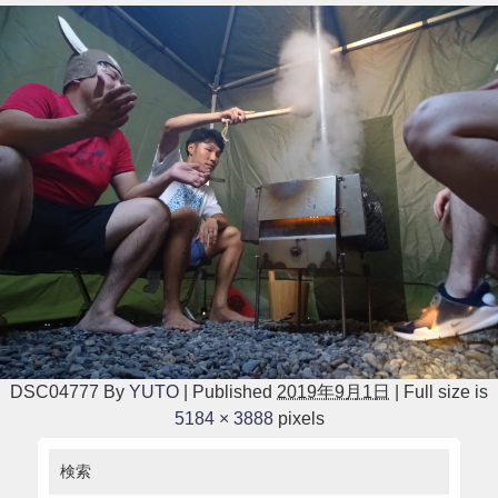
DSC04777
By
YUTO
|
Published
2019年9月1日
|
Full size is
5184 × 3888
pixels
検索