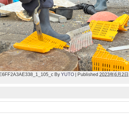
-E6FF2A3AE338_1_105_c
By
YUTO
|
Published
2023年6月2日