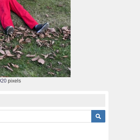
920
pixels