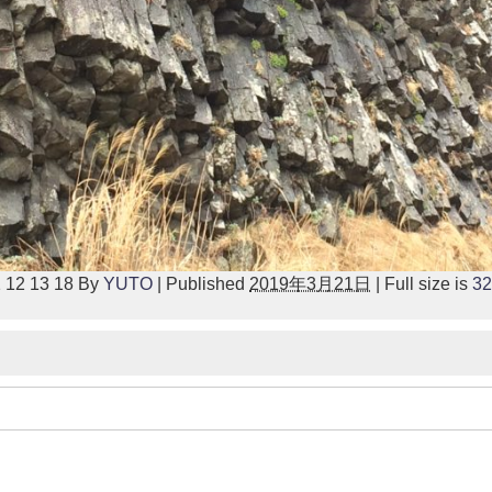
 12 13 18
By
YUTO
|
Published
2019年3月21日
|
Full size is
32