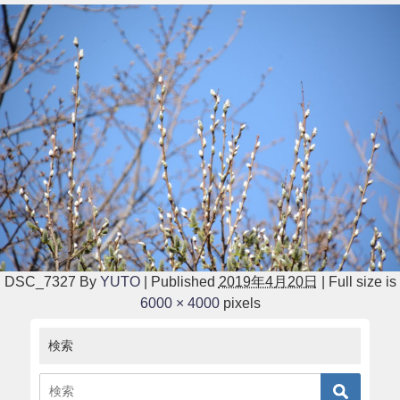
DSC_7327
By
YUTO
|
Published
2019年4月20日
|
Full size is
6000 × 4000
pixels
検索