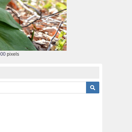
000
pixels