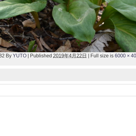
32
By
YUTO
|
Published
2019年4月22日
|
Full size is
6000 × 4