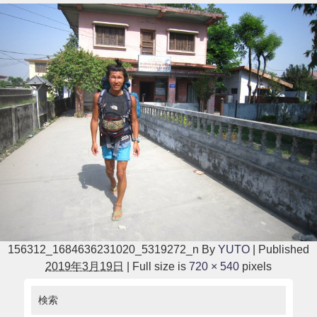
156312_1684636231020_5319272_n
By
YUTO
|
Published
2019年3月19日
|
Full size is
720 × 540
pixels
検索