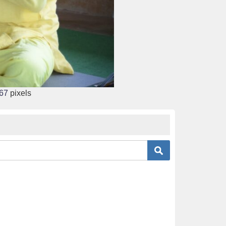
67
pixels