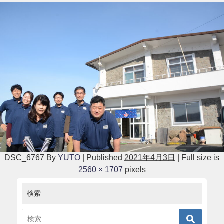
DSC_6767
By
YUTO
|
Published
2021年4月3日
|
Full size is
2560 × 1707
pixels
検索