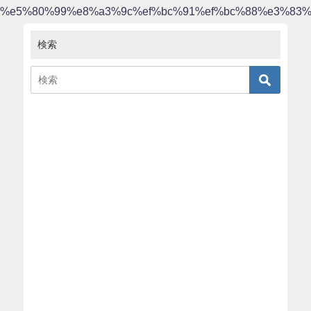
%e5%80%99%e8%a3%9c%ef%bc%91%ef%bc%88%e3%83
検索